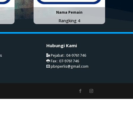
Nama Pemain
Rangking 4
Hubungi Kami
is
Pejabat : 04-9761746
Fax : 07-9761746
pbnperlis@gmail.com