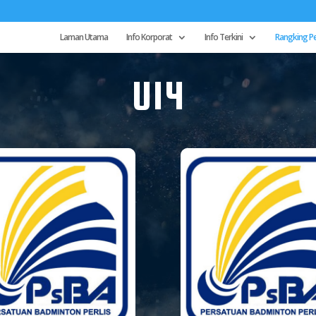
Laman Utama
Info Korporat
Info Terkini
Rangking P
U14