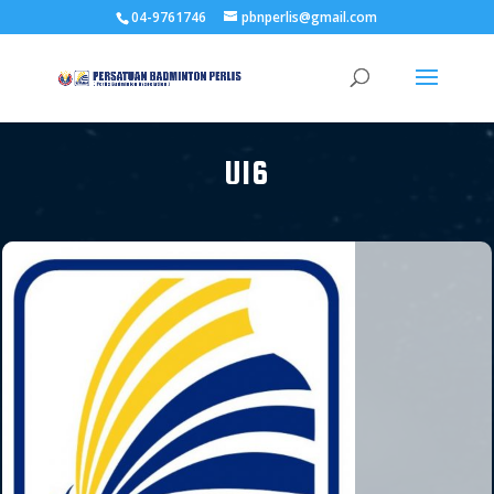
04-9761746
pbnperlis@gmail.com
U16