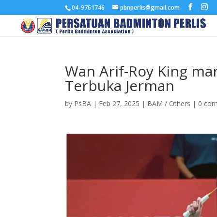
04-9761746
pbnperlis@gmail.com
Wan Arif-Roy King mar
Terbuka Jerman
by
PsBA
|
Feb 27, 2025
|
BAM / Others
|
0 co