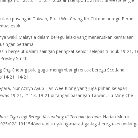
nangan 21-23, 21-13, 21-12 dalam tempoh 52 minit di Westenergie
tara pasangan Taiwan, Po Li Wei-Chang Ko Chi dan beregu Perancis
edua, esok.
nya wakil Malaysia dalam beregu lelaki yang meneruskan kemaraan
pusingan pertama.
sih bergelut dalam saingan peringkat senior selepas tunduk 19-21, 1
-Presley Smith.
g Eng Cheong pula gagal mengimbangi rentak beregu Scotland,
 14-21, 14-21.
egara, Nur Azriyn Ayub-Tan Wee Kiong yang juga pilihan kelapan
ewas 19-21, 21-13, 19-21 di tangan pasangan Taiwan, Lu Ming Che-
Mara, Tiga Lagi Beregu Kecundang di Terbuka Jerman
. Harian Metro.
25/02/1191154/wan-arif-roy-king-mara-tiga-lagi-beregu-kecundang-