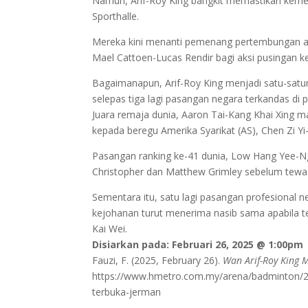
Namun, Arif-Roy King bangkit memastikan keme
Sporthalle.
Mereka kini menanti pemenang pertembungan an
Mael Cattoen-Lucas Rendir bagi aksi pusingan k
Bagaimanapun, Arif-Roy King menjadi satu-satu
selepas tiga lagi pasangan negara terkandas di 
Juara remaja dunia, Aaron Tai-Kang Khai Xing ma
kepada beregu Amerika Syarikat (AS), Chen Zi Yi
Pasangan ranking ke-41 dunia, Low Hang Yee-N
Christopher dan Matthew Grimley sebelum tewas
Sementara itu, satu lagi pasangan profesional n
kejohanan turut menerima nasib sama apabila t
Kai Wei.
Disiarkan pada: Februari 26, 2025 @ 1:00pm
Fauzi, F. (2025, February 26).
Wan Arif-Roy King 
https://www.hmetro.com.my/arena/badminton/20
terbuka-jerman