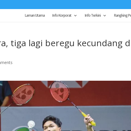
Laman Utama
Info Korporat
Info Terkini
Rangking P
a, tiga lagi beregu kecundang d
mments