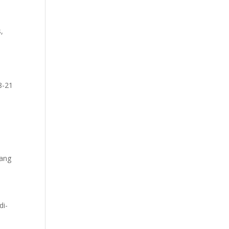
,
8-21
Tang
di-